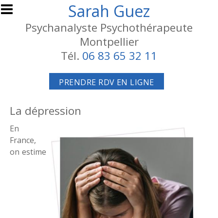
Aller au contenu principal
Sarah Guez
Psychanalyste Psychothérapeute
Montpellier
Tél.
06 83 65 32 11
PRENDRE RDV EN LIGNE
La dépression
En
France,
on estime